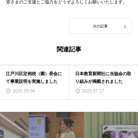
皆さまのご支援とご協力をどうぞよろしくお願いいたします。
次の記事
関連記事
）長会に
日本教育新聞社に当協会の取
第34回日本健康教
ました
り組みが掲載されました
大会に参加いたしま
2025.07.17
2026.07.28