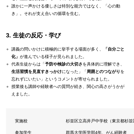
誰かに一声かける優しさは特別な能力ではなく、「心の動
き」。それが支え合いの循環を生む。
3. 生徒の反応・学び
講義の問いかけに積極的に挙手する場面が多く、
「自分ごと
化」
が進んでいる様子が見られました。
代表生徒からは「
予防や検診の大切さ
を具体的に理解でき、
生活習慣を見直すきっかけ
になった」「
周囲とのつながり
を
忘れずにいたい」というコメントが寄せられました。
授業後も講師や経験者への質問が続き、関心の高さがうかが
えました。
実施校
杉並区立高井戸中学校（東京都杉並
参加学生
群馬大学医学部4年、がん経験者